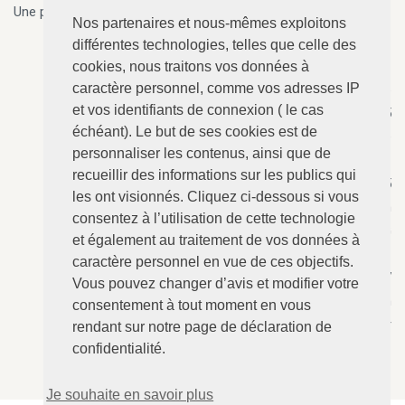
Une permanence 7j/7, 24h/24 est assurée par téléphone.
Nos partenaires et nous-mêmes exploitons
différentes technologies, telles que celle des
cookies, nous traitons vos données à
caractère personnel, comme vos adresses IP
ANGERVILLE-Dozulé
: 02.31.73.73.76
et vos identifiants de connexion ( le cas
N°157 - Le Calvaire, RD 675
échéant). Le but de ses cookies est de
14430 ANGERVILLE-Dozulé
personnaliser les contenus, ainsi que de
recueillir des informations sur les publics qui
CABOURG
: 02.31.24.94.15
les ont visionnés. Cliquez ci-dessous si vous
8 Avenue Bertaux Levillain
consentez à l’utilisation de cette technologie
14390 CABOURG
et également au traitement de vos données à
caractère personnel en vue de ces objectifs.
Villers-sur-Mer
: 02.31.73.12.67
Vous pouvez changer d’avis et modifier votre
28 Rue du Maréchal Foch
consentement à tout moment en vous
14640 Villers-sur-Mer
rendant sur notre page de déclaration de
confidentialité.
Je souhaite en savoir plus