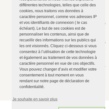
différentes technologies, telles que celle des
cookies, nous traitons vos données à
caractère personnel, comme vos adresses IP
ANGERVILLE-Dozulé
: 02.31.73.73.76
et vos identifiants de connexion ( le cas
N°157 - Le Calvaire, RD 675
échéant). Le but de ses cookies est de
14430 ANGERVILLE-Dozulé
personnaliser les contenus, ainsi que de
recueillir des informations sur les publics qui
CABOURG
: 02.31.24.94.15
les ont visionnés. Cliquez ci-dessous si vous
8 Avenue Bertaux Levillain
consentez à l’utilisation de cette technologie
14390 CABOURG
et également au traitement de vos données à
caractère personnel en vue de ces objectifs.
Villers-sur-Mer
: 02.31.73.12.67
Vous pouvez changer d’avis et modifier votre
28 Rue du Maréchal Foch
consentement à tout moment en vous
14640 Villers-sur-Mer
rendant sur notre page de déclaration de
confidentialité.
Je souhaite en savoir plus
AUDE DE BERRANGER ©2016 - Tous droits réservés