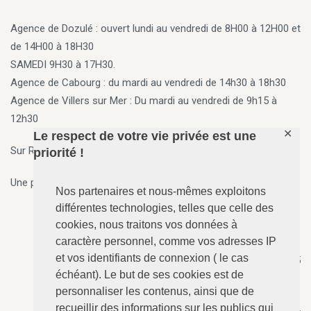
Agence de Dozulé : ouvert lundi au vendredi de 8H00 à 12H00 et
de 14H00 à 18H30
SAMEDI 9H30 à 17H30.
Agence de Cabourg
: du mardi au vendredi de 14h30 à 18h30
Agence de Villers sur Mer
: Du mardi au vendredi de 9h15 à
12h30
✕
Le respect de votre vie privée est une
Sur Rendez vous en dehors des horaires ci-dessus
priorité !
Une permanence 7j/7, 24h/24 est assurée par téléphone.
Nos partenaires et nous-mêmes exploitons
différentes technologies, telles que celle des
cookies, nous traitons vos données à
caractère personnel, comme vos adresses IP
ANGERVILLE-Dozulé
: 02.31.73.73.76
et vos identifiants de connexion ( le cas
N°157 - Le Calvaire, RD 675
échéant). Le but de ses cookies est de
14430 ANGERVILLE-Dozulé
personnaliser les contenus, ainsi que de
recueillir des informations sur les publics qui