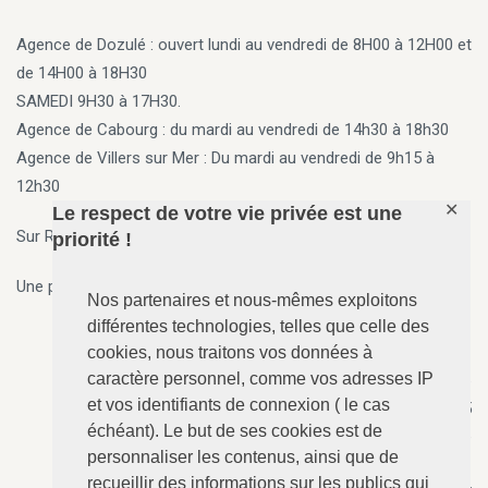
Agence de Dozulé : ouvert lundi au vendredi de 8H00 à 12H00 et
de 14H00 à 18H30
SAMEDI 9H30 à 17H30.
Agence de Cabourg
: du mardi au vendredi de 14h30 à 18h30
Agence de Villers sur Mer
: Du mardi au vendredi de 9h15 à
12h30
✕
Le respect de votre vie privée est une
Sur Rendez vous en dehors des horaires ci-dessus
priorité !
Une permanence 7j/7, 24h/24 est assurée par téléphone.
Nos partenaires et nous-mêmes exploitons
différentes technologies, telles que celle des
cookies, nous traitons vos données à
caractère personnel, comme vos adresses IP
ANGERVILLE-Dozulé
: 02.31.73.73.76
et vos identifiants de connexion ( le cas
N°157 - Le Calvaire, RD 675
échéant). Le but de ses cookies est de
14430 ANGERVILLE-Dozulé
personnaliser les contenus, ainsi que de
recueillir des informations sur les publics qui