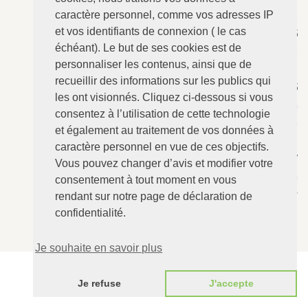
caractère personnel, comme vos adresses IP
ANGERVILLE-Dozulé
: 02.31.73.73.76
et vos identifiants de connexion ( le cas
N°157 - Le Calvaire, RD 675
échéant). Le but de ses cookies est de
14430 ANGERVILLE-Dozulé
personnaliser les contenus, ainsi que de
recueillir des informations sur les publics qui
CABOURG
: 02.31.24.94.15
les ont visionnés. Cliquez ci-dessous si vous
8 Avenue Bertaux Levillain
consentez à l’utilisation de cette technologie
14390 CABOURG
et également au traitement de vos données à
caractère personnel en vue de ces objectifs.
Villers-sur-Mer
: 02.31.73.12.67
Vous pouvez changer d’avis et modifier votre
28 Rue du Maréchal Foch
consentement à tout moment en vous
14640 Villers-sur-Mer
rendant sur notre page de déclaration de
confidentialité.
Je souhaite en savoir plus
AUDE DE BERRANGER ©2016 - Tous droits réservés
Je refuse
J'accepte