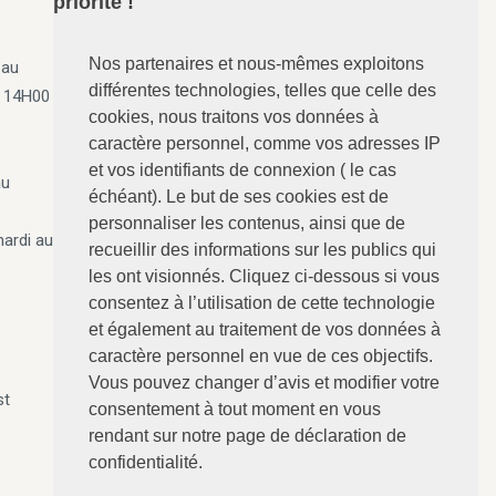
priorité !
Nos partenaires et nous-mêmes exploitons
 au
ANGERVILLE-Dozulé
: 02.31.73.73.76
différentes technologies, telles que celle des
e 14H00
N°157 - Le Calvaire, RD 675
cookies, nous traitons vos données à
14430 ANGERVILLE-Dozulé
caractère personnel, comme vos adresses IP
et vos identifiants de connexion ( le cas
au
CABOURG
: 02.31.24.94.15
échéant). Le but de ses cookies est de
8 Avenue Bertaux Levillain
personnaliser les contenus, ainsi que de
mardi au
14390 CABOURG
recueillir des informations sur les publics qui
les ont visionnés. Cliquez ci-dessous si vous
Villers-sur-Mer
: 02.31.73.12.67
consentez à l’utilisation de cette technologie
28 Rue du Maréchal Foch
et également au traitement de vos données à
14640 Villers-sur-Mer
caractère personnel en vue de ces objectifs.
Vous pouvez changer d’avis et modifier votre
st
consentement à tout moment en vous
rendant sur notre page de déclaration de
confidentialité.