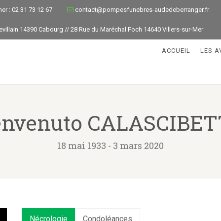
mer : 02 31 73 12 67
contact@pompesfunebres-audedeberranger.fr
Levillain 14390 Cabourg // 28 Rue du Maréchal Foch 14640 Villers-sur-Mer
ACCUEIL
LES A
envenuto CALASCIBET
18 mai 1933 - 3 mars 2020
Nécrologie
Condoléances