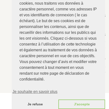
cookies, nous traitons vos données à
caractère personnel, comme vos adresses IP
ANGERVILLE-Dozulé
: 02.31.73.73.76
et vos identifiants de connexion ( le cas
N°157 - Le Calvaire, RD 675
échéant). Le but de ses cookies est de
14430 ANGERVILLE-Dozulé
personnaliser les contenus, ainsi que de
recueillir des informations sur les publics qui
CABOURG
: 02.31.24.94.15
les ont visionnés. Cliquez ci-dessous si vous
8 Avenue Bertaux Levillain
consentez à l’utilisation de cette technologie
14390 CABOURG
et également au traitement de vos données à
caractère personnel en vue de ces objectifs.
Villers-sur-Mer
: 02.31.73.12.67
Vous pouvez changer d’avis et modifier votre
28 Rue du Maréchal Foch
consentement à tout moment en vous
14640 Villers-sur-Mer
rendant sur notre page de déclaration de
confidentialité.
Je souhaite en savoir plus
AUDE DE BERRANGER ©2016 - Tous droits réservés
Je refuse
J'accepte