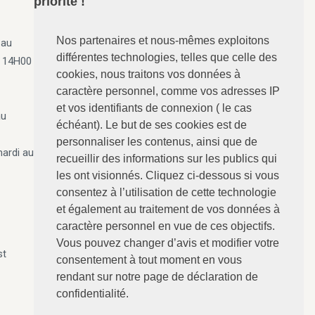
priorité !
Nos partenaires et nous-mêmes exploitons
 au
ANGERVILLE-Dozulé
: 02.31.73.73.76
différentes technologies, telles que celle des
e 14H00
N°157 - Le Calvaire, RD 675
cookies, nous traitons vos données à
14430 ANGERVILLE-Dozulé
caractère personnel, comme vos adresses IP
et vos identifiants de connexion ( le cas
au
CABOURG
: 02.31.24.94.15
échéant). Le but de ses cookies est de
8 Avenue Bertaux Levillain
personnaliser les contenus, ainsi que de
mardi au
14390 CABOURG
recueillir des informations sur les publics qui
les ont visionnés. Cliquez ci-dessous si vous
Villers-sur-Mer
: 02.31.73.12.67
consentez à l’utilisation de cette technologie
28 Rue du Maréchal Foch
et également au traitement de vos données à
14640 Villers-sur-Mer
caractère personnel en vue de ces objectifs.
Vous pouvez changer d’avis et modifier votre
st
consentement à tout moment en vous
rendant sur notre page de déclaration de
confidentialité.