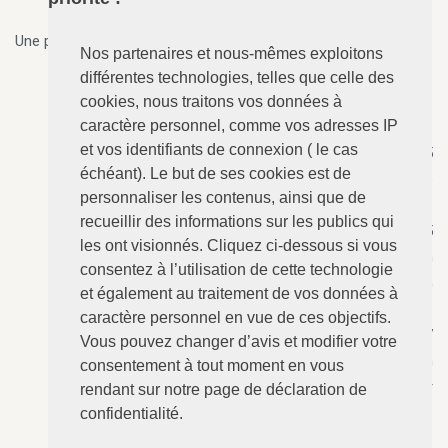
Une permanence 7j/7, 24h/24 est assurée par téléphone.
Nos partenaires et nous-mêmes exploitons
différentes technologies, telles que celle des
cookies, nous traitons vos données à
caractère personnel, comme vos adresses IP
ANGERVILLE-Dozulé
: 02.31.73.73.76
et vos identifiants de connexion ( le cas
N°157 - Le Calvaire, RD 675
échéant). Le but de ses cookies est de
14430 ANGERVILLE-Dozulé
personnaliser les contenus, ainsi que de
recueillir des informations sur les publics qui
CABOURG
: 02.31.24.94.15
les ont visionnés. Cliquez ci-dessous si vous
8 Avenue Bertaux Levillain
consentez à l’utilisation de cette technologie
14390 CABOURG
et également au traitement de vos données à
caractère personnel en vue de ces objectifs.
Villers-sur-Mer
: 02.31.73.12.67
Vous pouvez changer d’avis et modifier votre
28 Rue du Maréchal Foch
consentement à tout moment en vous
14640 Villers-sur-Mer
rendant sur notre page de déclaration de
confidentialité.