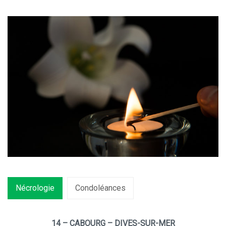
Nécrologie
Condoléances
14 – CABOURG – DIVES-SUR-MER