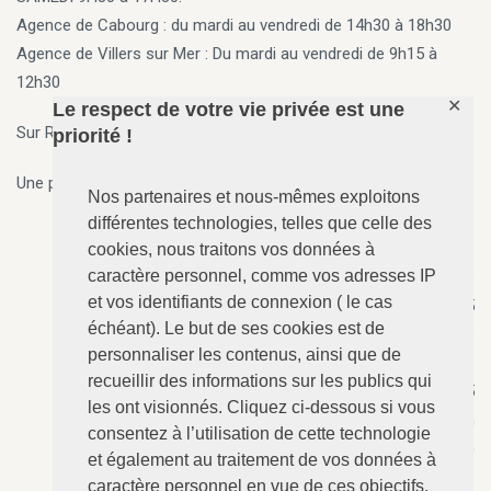
Agence de Cabourg
: du mardi au vendredi de 14h30 à 18h30
Agence de Villers sur Mer
: Du mardi au vendredi de 9h15 à
12h30
✕
Le respect de votre vie privée est une
Sur Rendez vous en dehors des horaires ci-dessus
priorité !
Une permanence 7j/7, 24h/24 est assurée par téléphone.
Nos partenaires et nous-mêmes exploitons
différentes technologies, telles que celle des
cookies, nous traitons vos données à
caractère personnel, comme vos adresses IP
ANGERVILLE-Dozulé
: 02.31.73.73.76
et vos identifiants de connexion ( le cas
N°157 - Le Calvaire, RD 675
échéant). Le but de ses cookies est de
14430 ANGERVILLE-Dozulé
personnaliser les contenus, ainsi que de
recueillir des informations sur les publics qui
CABOURG
: 02.31.24.94.15
les ont visionnés. Cliquez ci-dessous si vous
8 Avenue Bertaux Levillain
consentez à l’utilisation de cette technologie
14390 CABOURG
et également au traitement de vos données à
caractère personnel en vue de ces objectifs.