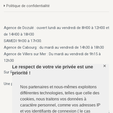
Politique de confidentialité
Agence de Dozulé : ouvert lundi au vendredi de 8H00 à 12H00 et
de 14H00 à 18H30
SAMEDI 9H30 à 17H30.
Agence de Cabourg
: du mardi au vendredi de 14h30 à 18h30
Agence de Villers sur Mer
: Du mardi au vendredi de 9h15 à
12h30
✕
Le respect de votre vie privée est une
Sur Rendez vous en dehors des horaires ci-dessus
priorité !
Une permanence 7j/7, 24h/24 est assurée par téléphone.
Nos partenaires et nous-mêmes exploitons
différentes technologies, telles que celle des
cookies, nous traitons vos données à
caractère personnel, comme vos adresses IP
ANGERVILLE-Dozulé
: 02.31.73.73.76
et vos identifiants de connexion ( le cas
N°157 - Le Calvaire, RD 675