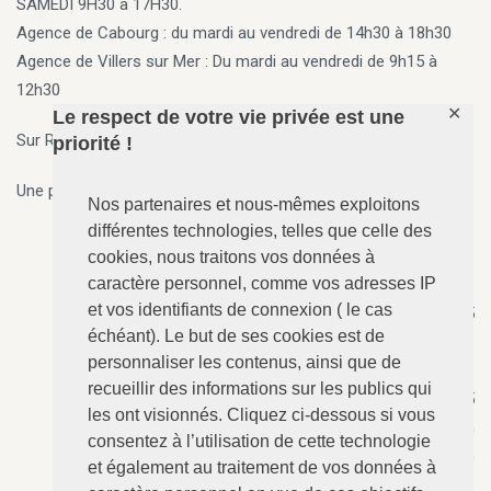
SAMEDI 9H30 à 17H30.
Agence de Cabourg
: du mardi au vendredi de 14h30 à 18h30
Agence de Villers sur Mer
: Du mardi au vendredi de 9h15 à
12h30
✕
Le respect de votre vie privée est une
Sur Rendez vous en dehors des horaires ci-dessus
priorité !
Une permanence 7j/7, 24h/24 est assurée par téléphone.
Nos partenaires et nous-mêmes exploitons
différentes technologies, telles que celle des
cookies, nous traitons vos données à
caractère personnel, comme vos adresses IP
ANGERVILLE-Dozulé
: 02.31.73.73.76
et vos identifiants de connexion ( le cas
N°157 - Le Calvaire, RD 675
échéant). Le but de ses cookies est de
14430 ANGERVILLE-Dozulé
personnaliser les contenus, ainsi que de
recueillir des informations sur les publics qui
CABOURG
: 02.31.24.94.15
les ont visionnés. Cliquez ci-dessous si vous
8 Avenue Bertaux Levillain
consentez à l’utilisation de cette technologie
14390 CABOURG
et également au traitement de vos données à