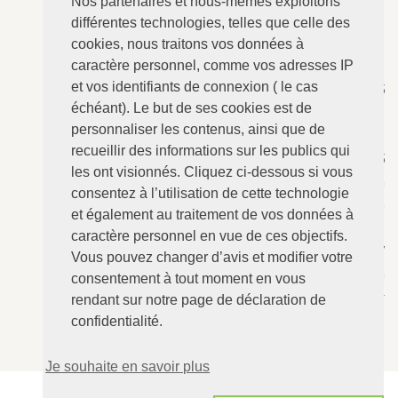
Nos partenaires et nous-mêmes exploitons
différentes technologies, telles que celle des
cookies, nous traitons vos données à
caractère personnel, comme vos adresses IP
ANGERVILLE-Dozulé
: 02.31.73.73.76
et vos identifiants de connexion ( le cas
N°157 - Le Calvaire, RD 675
échéant). Le but de ses cookies est de
14430 ANGERVILLE-Dozulé
personnaliser les contenus, ainsi que de
recueillir des informations sur les publics qui
CABOURG
: 02.31.24.94.15
les ont visionnés. Cliquez ci-dessous si vous
8 Avenue Bertaux Levillain
consentez à l’utilisation de cette technologie
14390 CABOURG
et également au traitement de vos données à
caractère personnel en vue de ces objectifs.
Villers-sur-Mer
: 02.31.73.12.67
Vous pouvez changer d’avis et modifier votre
28 Rue du Maréchal Foch
consentement à tout moment en vous
14640 Villers-sur-Mer
rendant sur notre page de déclaration de
confidentialité.
Je souhaite en savoir plus